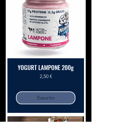
YOGURT LAMPONE 200g
Prezzo
2,50 €
Esaurito