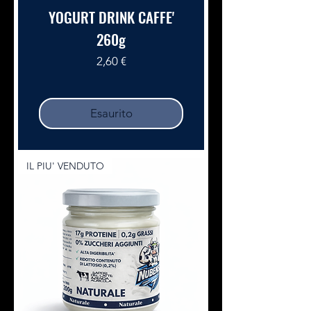
YOGURT DRINK CAFFE'
260g
Prezzo
2,60 €
Esaurito
IL PIU' VENDUTO