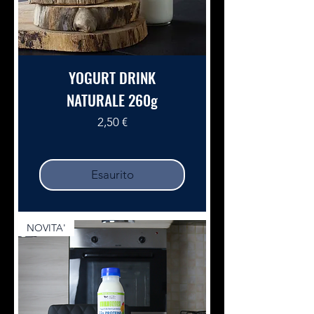
YOGURT DRINK
NATURALE 260g
Prezzo
2,50 €
Esaurito
NOVITA'