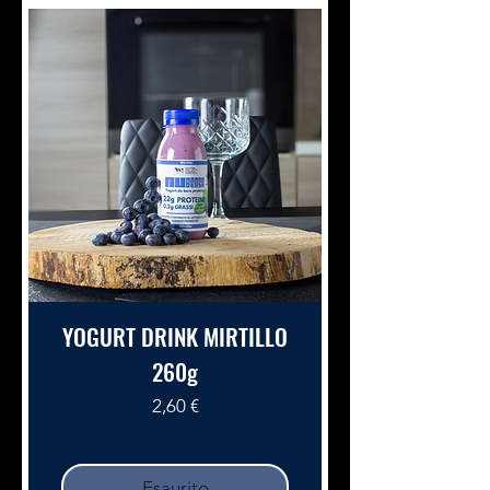
YOGURT DRINK MIRTILLO
260g
Prezzo
2,60 €
Esaurito