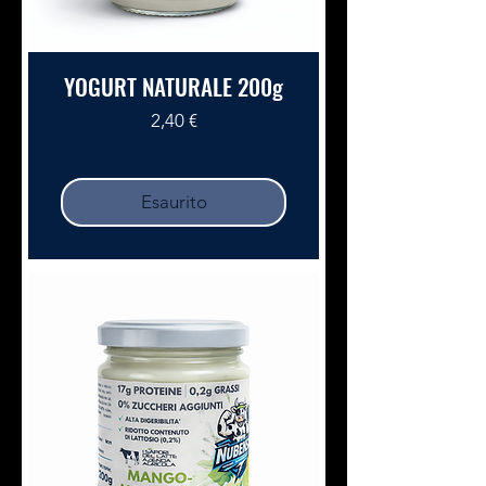
YOGURT NATURALE 200g
Prezzo
2,40 €
Esaurito