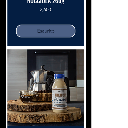
NOCCIOLA 260g
Prezzo
2,60 €
Esaurito