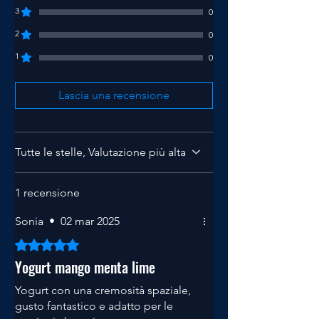
3
0
2
0
1
0
Lascia una recensione
Tutte le stelle, Valutazione più alta
1 recensione
Sonia
•
02 mar 2025
Valutazione 5 stelle su 5.
Yogurt mango menta lime
Yogurt con una cremosità spaziale,
gusto fantastico e adatto per le