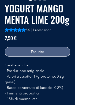
YOGURT MANGO
MENTA LIME 200g
Sulla base di 1 recensione, la valutazione è 5.0 su cinque st
5.0 | 1 recensione
Prezzo
2,50 €
Esaurito
Caratteristiche:
- Produzione artigianale
- Valori a vasetto (17g proteine, 0,2g
grassi)
- Basso contenuto di lattosio (0,2%)
- Fermenti probiotici
- 15% di marmellata