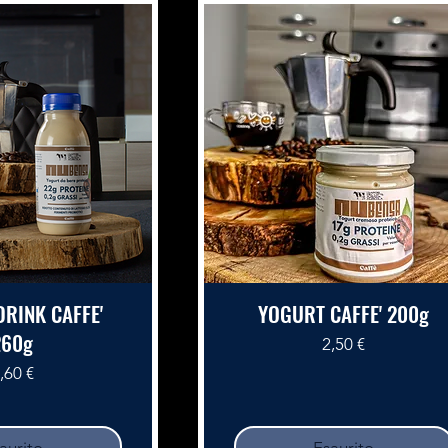
RINK CAFFE'
YOGURT CAFFE' 200g
260g
Prezzo
2,50 €
rezzo
,60 €