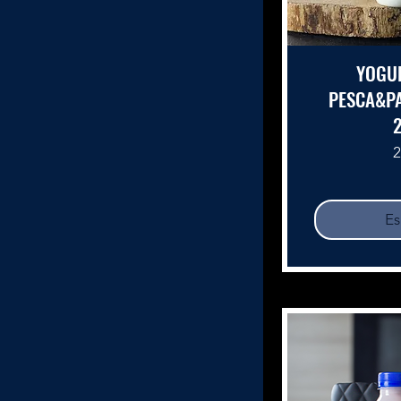
YOGU
PESCA&PA
P
2
Es