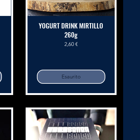
YOGURT DRINK MIRTILLO
260g
Prezzo
2,60 €
Esaurito