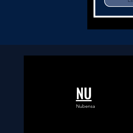
Es
NU
Nubensa