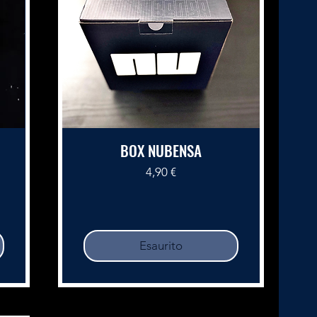
BOX NUBENSA
Prezzo
4,90 €
Esaurito