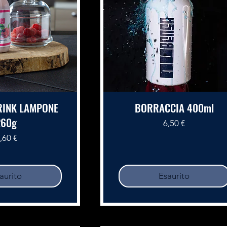
RINK LAMPONE
BORRACCIA 400ml
260g
Prezzo
6,50 €
rezzo
,60 €
aurito
Esaurito