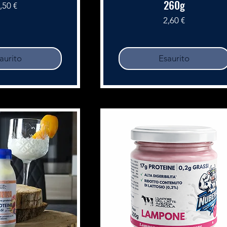
260g
rezzo
,50 €
Prezzo
2,60 €
aurito
Esaurito