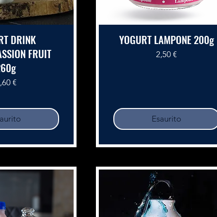
RT DRINK
YOGURT LAMPONE 200g
SSION FRUIT
Prezzo
2,50 €
260g
rezzo
,60 €
aurito
Esaurito